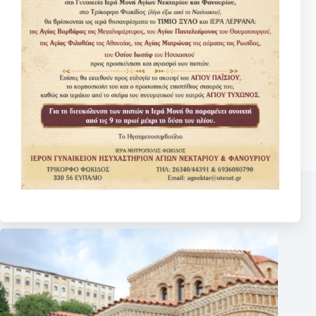
Ωφέλιμα βίντεο
Αναζητηση
No
results
Σχετικά κείμενα