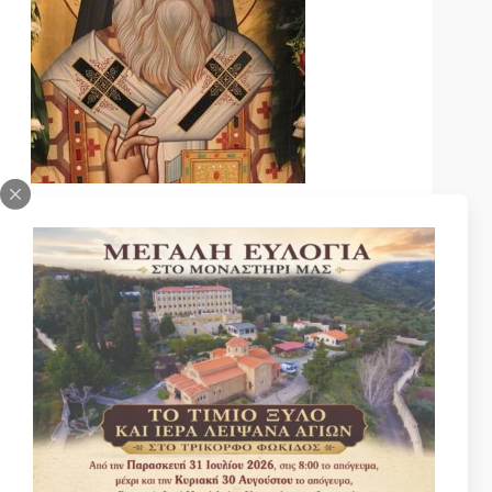
Κατηγοριες
Βίοι Αγίων
Γέροντας Νεκτάριος Μουλατσιώτης
Διάφορα ψυχωφελή κείμενα
Κάτι ενδιαφέρον
Νέα – Ανακοινώσεις
Πανηγύρεις Αγίων
Πρός αναγνώστες επιστολή
Σοφά Μηνύματα