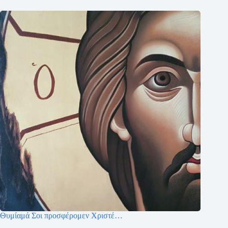
Θυμίαμά Σοι προσφέρομεν Χριστέ…