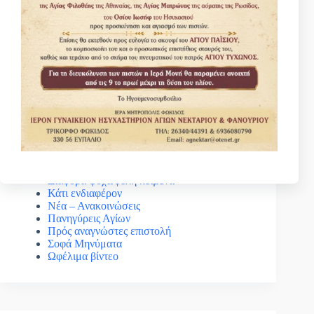
Κατηγοριες
Βίοι Αγίων
Γέροντας Νεκτάριος Μουλατσιώτης
Διάφορα ψυχωφελή κείμενα
Κάτι ενδιαφέρον
Νέα – Ανακοινώσεις
Πανηγύρεις Αγίων
Πρός αναγνώστες επιστολή
Σοφά Μηνύματα
Ωφέλιμα βίντεο