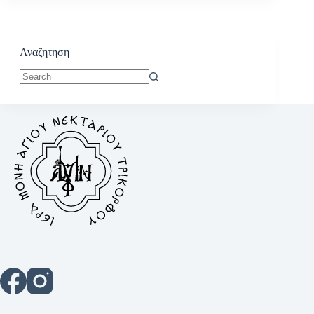
Αναζητηση
No
results