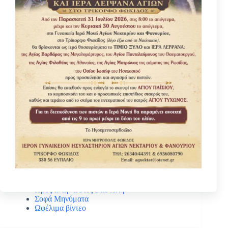
Κατηγοριες
Βίοι Αγίων
Γέροντας Νεκτάριος Μουλατσιώτης
Διάφορα ψυχωφελή κείμενα
Κάτι ενδιαφέρον
Νέα – Ανακοινώσεις
Πανηγύρεις Αγίων
Πρός αναγνώστες επιστολή
Σοφά Μηνύματα
Ωφέλιμα βίντεο