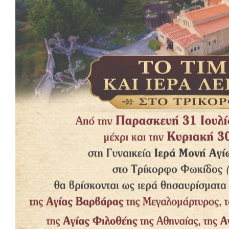
Η Εκκλησία, για άλλη μία φορά, είναι αυτή που μπαίνει μπροστ
υλική ανακούφιση των πυροπλήκτων στην Ελλάδα. Η κινητοποίη
Ιεραρχών απευθύνονται στο παγκόσμιο πλήρωμα της Εκκλησίας 
αξιοποιήσιμες.
Η Ιερά Αρχιεπικοπή Αυστραλίας, η Ιερά Αρχιεπισκοπή Αμερική
φυσικά οι Ιερές Μητροπόλεις της Εκκλησίας της Ελλάδος έχου
προβεί σε άμεσες ουσιαστικές ενέργειες που θα συνεχιστούν μ
Μήνυμα συμπαράστασης προς τους πληγέντες από τις καταστρο
που δίνουν την μάχη τους ενάντια στην πύρινη λαίλαπα, στέλν
Νικήτας.
Παράλληλα, ο Σεβασμιώτατος
απευθύνει κάλεσμα προς κληρι
πυροπλήκτων,
ο οποίος θα περιαχθεί σε κάθε ενορία-κοινότη
2021, τονίζοντας χαρακτηριστικά: «Δεν είναι μόνο οι δεσμοί τη
καλούν να σταθούμε αλληλέγγυοι στην πανστρατιά ανάτασης τ
«Απευθύνω έκκληση προς όλες τις ενορίες της Αρχιεπισκοπής 
Αρχιεπίσκοπος Αμερικής κ. Ελπιδοφόρος σε έκτακτο μήνυμα τ
Ελλάδας. Καλεί, επίσης, τους πιστούς των Ηνωμένων Πολιτει
Αρχιεπισκοπής Αμερικής.