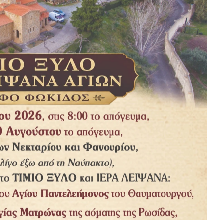
ά τις κρίσιμες ώρες, προσφέροντας άμεσα και ουσιαστικά για την
ση είναι στα πέρατα της Υφηλίου και οι εκκλήσεις των
για εράνους και άμεσες δωρεές που θα είναι άμεσα
ς, η Ιερά Αρχιεπισκοπή Θυατείρων και Μεγάλης Βρετανίας και
ν ήδη ανακοινώσει τραπεζικούς λογαριασμούς στήριξης και έχουν
ε σταθερότητα τους επόμενους μήνες.
φικές πυρκαγιές στην Ελλάδα, καθώς και προς τους πυροσβέστες
ει ο Σεβ. Αρχιεπίσκοπος Θυατείρων και Μεγάλης Βρεταννίας κ.
κούς και πιστούς να συνδράμουν στον δίσκο ενίσχυσης των
τα της Ιεράς Αρχιεπισκοπής αυτή την Κυριακή 15 Αυγούστου
ς κοινής καταγωγής, αλλά και η χριστιανική συνείδηση που μας
ης πληγωμένης Μητέρας Πατρίδας».
μας, να διενεργήσουν έρανο» είπε ο Σεβασμιώτατος
ου, με σκοπό την άμεση ενίσχυση των πυροπλήκτων της
ών σε απευθείας δωρεές
μέσω της επίσημης ιστοσελίδας
της