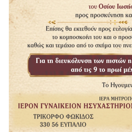
https://www.facebook.com/watch/?v=3695397134018067
www.orthodoxianewsagency.gr
Ne
ARTIC