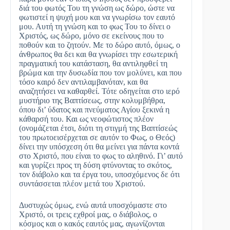
διά του φωτός Του τη γνώση ως δώρο, ώστε να
φωτιστεί η ψυχή μου και να γνωρίσω τον εαυτό
μου. Αυτή τη γνώση και το φως Του το δίνει ο
Χριστός, ως δώρο, μόνο σε εκείνους που το
ποθούν και το ζητούν. Με το δώρο αυτό, όμως, ο
άνθρωπος θα δει και θα γνωρίσει την εσωτερική
πραγματική του κατάσταση, θα αντιληφθεί τη
βρώμα και την δυσωδία που τον μολύνει, και που
τόσο καιρό δεν αντιλαμβανόταν, και θα
αναζητήσει να καθαρθεί. Τότε οδηγείται στο ιερό
μυστήριο της Βαπτίσεως, στην κολυμβήθρα,
όπου δι’ ύδατος και πνεύματος Αγίου ξεκινά η
κάθαρσή του. Και ως νεοφώτιστος πλέον
(ονομάζεται έτσι, διότι τη στιγμή της Βαπτίσεώς
του πρωτοεισέρχεται σε αυτόν το Φως, ο Θεός)
δίνει την υπόσχεση ότι θα μείνει για πάντα κοντά
στο Χριστό, που είναι το φως το αληθινό. Γι’ αυτό
και γυρίζει προς τη δύση φτύνοντας το σκότος,
τον διάβολο και τα έργα του, υποσχόμενος δε ότι
συντάσσεται πλέον μετά του Χριστού.
Δυστυχώς όμως, ενώ αυτά υποσχόμαστε στο
Χριστό, οι τρεις εχθροί μας, ο διάβολος, ο
κόσμος και ο κακός εαυτός μας, αγωνίζονται