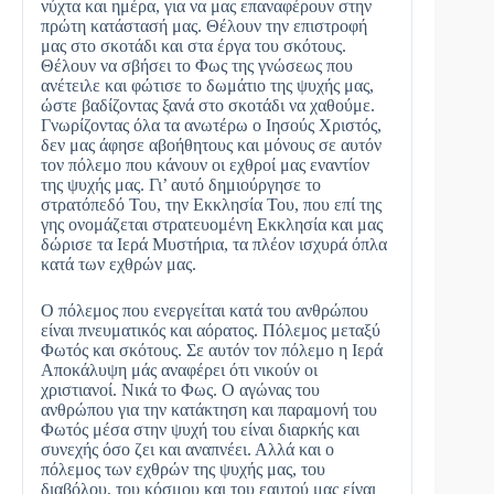
νύχτα και ημέρα, για να μας επαναφέρουν στην
πρώτη κατάστασή μας. Θέλουν την επιστροφή
μας στο σκοτάδι και στα έργα του σκότους.
Θέλουν να σβήσει το Φως της γνώσεως που
ανέτειλε και φώτισε το δωμάτιο της ψυχής μας,
ώστε βαδίζοντας ξανά στο σκοτάδι να χαθούμε.
Γνωρίζοντας όλα τα ανωτέρω ο Ιησούς Χριστός,
δεν μας άφησε αβοήθητους και μόνους σε αυτόν
τον πόλεμο που κάνουν οι εχθροί μας εναντίον
της ψυχής μας. Γι’ αυτό δημιούργησε το
στρατόπεδό Του, την Εκκλησία Του, που επί της
γης ονομάζεται στρατευομένη Εκκλησία και μας
δώρισε τα Ιερά Μυστήρια, τα πλέον ισχυρά όπλα
κατά των εχθρών μας.
Ο πόλεμος που ενεργείται κατά του ανθρώπου
είναι πνευματικός και αόρατος. Πόλεμος μεταξύ
Φωτός και σκότους. Σε αυτόν τον πόλεμο η Ιερά
Αποκάλυψη μάς αναφέρει ότι νικούν οι
χριστιανοί. Νικά το Φως. Ο αγώνας του
ανθρώπου για την κατάκτηση και παραμονή του
Φωτός μέσα στην ψυχή του είναι διαρκής και
συνεχής όσο ζει και αναπνέει. Αλλά και ο
πόλεμος των εχθρών της ψυχής μας, του
διαβόλου, του κόσμου και του εαυτού μας είναι