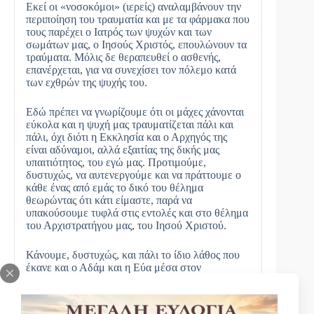
Εκεί οι «νοσοκόμοι» (ιερείς) αναλαμβάνουν την
περιποίηση του τραυματία και με τα φάρμακα που
τους παρέχει ο Ιατρός των ψυχών και των
σωμάτων μας, ο Ιησούς Χριστός, επουλώνουν τα
τραύματα. Μόλις δε θεραπευθεί ο ασθενής,
επανέρχεται, για να συνεχίσει τον πόλεμο κατά
των εχθρών της ψυχής του.
Εδώ πρέπει να γνωρίζουμε ότι οι μάχες χάνονται
εύκολα και η ψυχή μας τραυματίζεται πάλι και
πάλι, όχι διότι η Εκκλησία και ο Αρχηγός της
είναι αδύναμοι, αλλά εξαιτίας της δικής μας
υπαιτιότητος, του εγώ μας. Προτιμούμε,
δυστυχώς, να αυτενεργούμε και να πράττουμε ο
κάθε ένας από εμάς το δικό του θέλημα
θεωρώντας ότι κάτι είμαστε, παρά να
υπακούσουμε τυφλά στις εντολές και στο θέλημα
του Αρχιστρατήγου μας, του Ιησού Χριστού.
Κάνουμε, δυστυχώς, και πάλι το ίδιο λάθος που
έκανε και ο Αδάμ και η Εύα μέσα στον
Παράδεισο, οι οποίοι δεν υπάκουσαν στο θέλημα
του Χριστού, στην εντολή που τους έδωσε, αλλά
προτίμησαν να κάνουν το δικό τους το θέλημα, με