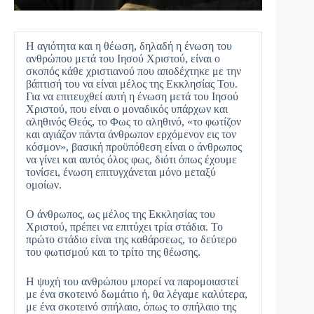
Η αγιότητα και η θέωση, δηλαδή η ένωση του
ανθρώπου μετά του Ιησού Χριστού, είναι ο
σκοπός κάθε χριστιανού που αποδέχτηκε με την
βάπτισή του να είναι μέλος της Εκκλησίας Του.
Για να επιτευχθεί αυτή η ένωση μετά του Ιησού
Χριστού, που είναι ο μοναδικός υπάρχων και
αληθινός Θεός, το Φως το αληθινό, «το φωτίζον
και αγιάζον πάντα άνθρωπον ερχόμενον εις τον
κόσμον», βασική προϋπόθεση είναι ο άνθρωπος
να γίνει και αυτός όλος φως, διότι όπως έχουμε
τονίσει, ένωση επιτυγχάνεται μόνο μεταξύ
ομοίων.
Ο άνθρωπος, ως μέλος της Εκκλησίας του
Χριστού, πρέπει να επιτύχει τρία στάδια. Το
πρώτο στάδιο είναι της καθάρσεως, το δεύτερο
του φωτισμού και το τρίτο της θέωσης.
Η ψυχή του ανθρώπου μπορεί να παρομοιαστεί
με ένα σκοτεινό δωμάτιο ή, θα λέγαμε καλύτερα,
με ένα σκοτεινό σπήλαιο, όπως το σπήλαιο της