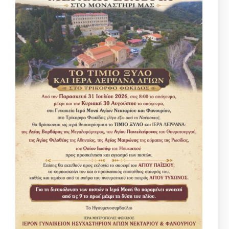
αποτέλεσμα να εκπέσουν του Φωτός και της
δόξας που είχαν μέσα στον Παράδεισο.
Κάθε παρακοή στο θέλημα του Ιησού Χριστού,
στην εκκλησιαστική γλώσσα ονομάζεται αμαρτία
ή πτώση. Πρέπει δε να γνωρίζουμε ότι ο
άνθρωπος με κάθε παρακοή του τραυματίζει
θανάσιμα την ψυχή του, οδηγώντας τον εαυτό του
στον θάνατο. Επιπλέον εκπίπτοντας ο άνθρωπος
από το θέλημα του Χριστού και πράττοντας το
δικό του θέλημα, διώχνει τον Χριστό, που είναι
το φως της ψυχής του, με αποτέλεσμα να
βυθίζεται αυτή και πάλι στο σκοτάδι. Η πτώση –
αμαρτία χωρίζει τον Θεό από την ψυχή μας.
Φεύγοντας ο Θεός, φεύγει το Φως και
επανέρχεται το σκοτάδι, το οποίο ο άνθρωπος
αδυνατεί να διακρίνει, για να το καθαρίσει. Γι’
αυτό και ο καθημερινός αγώνας, κάθε χριστιανού
μέλους της Εκκλησίας του Χριστού, είναι η
κατάκτηση του Φωτός και η μόνιμη παραμονή
αυτού στην ψυχή του. Μόνο έτσι θα μπορεί να
βλέπει, να αναγνωρίζει και να θεραπεύει τα
τραύματα – αμαρτήματά του, τα οποία του
δημιουργούν οι τρεις προαιώνιοι εχθροί του
πολεμώντας τον αόρατα.