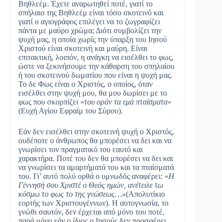
Βηθλεέμ. Έχετε αναρωτηθεί ποτέ, γιατί το
σπήλαιο της Βηθλεέμ είναι τόσο σκοτεινό και
γιατί ο αγιογράφος επιλέγει να το ζωγραφίζει
πάντα με μαύρο χρώμα; Διότι συμβολίζει την
ψυχή μας, η οποία χωρίς την ύπαρξη του Ιησού
Χριστού είναι σκοτεινή και μαύρη. Είναι
επιτακτική, λοιπόν, η ανάγκη να εισέλθει το φως,
ώστε να ξεκινήσουμε την κάθαρση του σπηλαίου
ή του σκοτεινού δωματίου που είναι η ψυχή μας.
Το δε Φως είναι ο Χριστός, ο οποίος, όταν
εισέλθει στην ψυχή μου, θα μου δωρίσει με το
φως που σκορπίζει «
του οράν τα εμά πταίσματα
»
(Ευχή Αγίου Εφραίμ του Σύρου).
Εάν δεν εισέλθει στην σκοτεινή ψυχή ο Χριστός,
ουδέποτε ο άνθρωπος θα μπορέσει να δει και να
γνωρίσει τον πραγματικό του εαυτό και
χαρακτήρα. Ποτέ του δεν θα μπορέσει να δει και
να γνωρίσει τα αμαρτήματά του και τα πταίσματά
του. Γι’ αυτό πολύ ορθά ο υμνωδός αναφέρει: «
Η
Γέννησή σου Χριστέ ο Θεός ημών, ανέτειλε τω
κόσμω το φως το της γνώσεως…»
(Απολυτίκιο
εορτής των Χριστουγέννων). Η αυτογνωσία, το
γνώθι σαυτόν, δεν έρχεται από μόνο του ποτέ,
παρά μόνο εάν ο ίδιος ο Ιησούς δεν προσφέρει