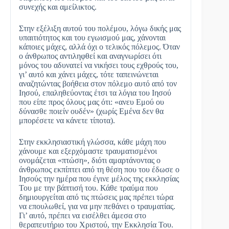
συνεχής και αμείλικτος.
Στην εξέλιξη αυτού του πολέμου, λόγω δικής μας
υπαιτιότητος και του εγωισμού μας, χάνονται
κάποιες μάχες, αλλά όχι ο τελικός πόλεμος. Όταν
ο άνθρωπος αντιληφθεί και αναγνωρίσει ότι
μόνος του αδυνατεί να νικήσει τους εχθρούς του,
γι’ αυτό και χάνει μάχες, τότε ταπεινώνεται
αναζητώντας βοήθεια στον πόλεμο αυτό από τον
Ιησού, επαληθεύοντας έτσι τα λόγια του Ιησού
που είπε προς όλους μας ότι: «ανευ Εμού ου
δύνασθε ποιείν ουδέν» (χωρίς Εμένα δεν θα
μπορέσετε να κάνετε τίποτα).
Στην εκκλησιαστική γλώσσα, κάθε μάχη που
χάνουμε και εξερχόμαστε τραυματισμένοι
ονομάζεται «πτώση», διότι αμαρτάνοντας ο
άνθρωπος εκπίπτει από τη θέση που του έδωσε ο
Ιησούς την ημέρα που έγινε μέλος της εκκλησίας
Του με την βάπτισή του. Κάθε τραύμα που
δημιουργείται από τις πτώσεις μας πρέπει τώρα
να επουλωθεί, για να μην πεθάνει ο τραυματίας.
Γι’ αυτό, πρέπει να εισέλθει άμεσα στο
θεραπευτήριο του Χριστού, την Εκκλησία Του.