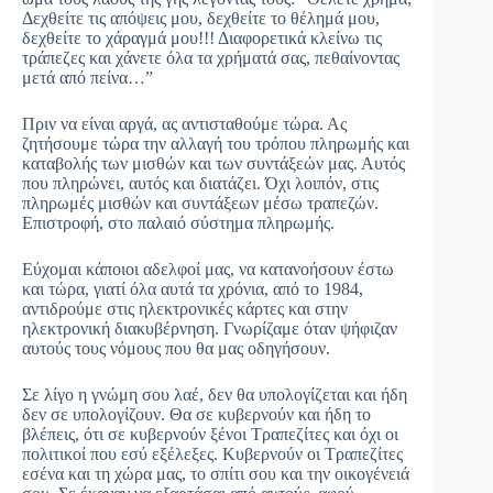
Δεχθείτε τις απόψεις μου, δεχθείτε το θέλημά μου,
δεχθείτε το χάραγμά μου!!! Διαφορετικά κλείνω τις
τράπεζες και χάνετε όλα τα χρήματά σας, πεθαίνοντας
μετά από πείνα…”
Πριν να είναι αργά, ας αντισταθούμε τώρα. Ας
ζητήσουμε τώρα την αλλαγή του τρόπου πληρωμής και
καταβολής των μισθών και των συντάξεών μας. Αυτός
που πληρώνει, αυτός και διατάζει. Όχι λοιπόν, στις
πληρωμές μισθών και συντάξεων μέσω τραπεζών.
Επιστροφή, στο παλαιό σύστημα πληρωμής.
Εύχομαι κάποιοι αδελφοί μας, να κατανοήσουν έστω
και τώρα, γιατί όλα αυτά τα χρόνια, από το 1984,
αντιδρούμε στις ηλεκτρονικές κάρτες και στην
ηλεκτρονική διακυβέρνηση. Γνωρίζαμε όταν ψήφιζαν
αυτούς τους νόμους που θα μας οδηγήσουν.
Σε λίγο η γνώμη σου λαέ, δεν θα υπολογίζεται και ήδη
δεν σε υπολογίζουν. Θα σε κυβερνούν και ήδη το
βλέπεις, ότι σε κυβερνούν ξένοι Τραπεζίτες και όχι οι
πολιτικοί που εσύ εξέλεξες. Κυβερνούν οι Τραπεζίτες
εσένα και τη χώρα μας, το σπίτι σου και την οικογένειά