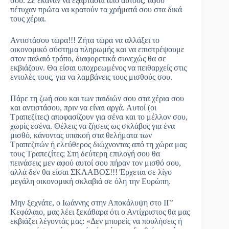
σου. Σε έκαναν να εξαρτάσαι από αυτούς, αφού
πέτυχαν πρώτα να κρατούν τα χρήματά σου στα δικά
τους χέρια.
Αντιστάσου τώρα!!! Ζήτα τώρα να αλλάξει το
οικονομικό σύστημα πληρωμής και να επιστρέψουμε
στον παλαιό τρόπο, διαφορετικά συνεχώς θα σε
εκβιάζουν. Θα είσαι υποχρεωμένος να πειθαρχείς στις
εντολές τους, για να λαμβάνεις τους μισθούς σου.
Πάρε τη ζωή σου και των παιδιών σου στα χέρια σου
και αντιστάσου, πριν να είναι αργά. Αυτοί (οι
Τραπεζίτες) αποφασίζουν για σένα και το μέλλον σου,
χωρίς εσένα. Θέλεις να ζήσεις ως σκλάβος για ένα
μισθό, κάνοντας υπακοή στα θελήματα των
Τραπεζιτών ή ελεύθερος διώχνοντας από τη χώρα μας
τους Τραπεζίτες; Στη δεύτερη επιλογή σου θα
πεινάσεις μεν αφού αυτοί σου πήραν τον μισθό σου,
αλλά δεν θα είσαι ΣΚΛΑΒΟΣ!!! Έρχεται σε λίγο
μεγάλη οικονομική σκλαβιά σε όλη την Ευρώπη.
Μην ξεχνάτε, ο Ιωάννης στην Αποκάλυψη στο ΙΓ’
Κεφάλαιο, μας λέει ξεκάθαρα ότι ο Αντίχριστος θα μας
εκβιάζει λέγοντάς μας: «Δεν μπορείς να πουλήσεις ή