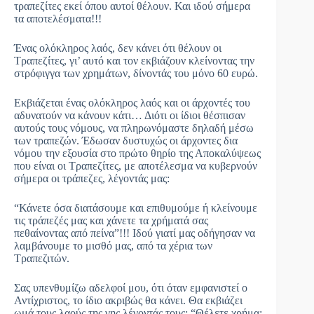
τραπεζίτες εκεί όπου αυτοί θέλουν. Και ιδού σήμερα
τα αποτελέσματα!!!
Ένας ολόκληρος λαός, δεν κάνει ότι θέλουν οι
Τραπεζίτες, γι’ αυτό και τον εκβιάζουν κλείνοντας την
στρόφιγγα των χρημάτων, δίνοντάς του μόνο 60 ευρώ.
Εκβιάζεται ένας ολόκληρος λαός και οι άρχοντές του
αδυνατούν να κάνουν κάτι… Διότι οι ίδιοι θέσπισαν
αυτούς τους νόμους, να πληρωνόμαστε δηλαδή μέσω
των τραπεζών. Έδωσαν δυστυχώς οι άρχοντες δια
νόμου την εξουσία στο πρώτο θηρίο της Αποκαλύψεως
που είναι οι Τραπεζίτες, με αποτέλεσμα να κυβερνούν
σήμερα οι τράπεζες, λέγοντάς μας:
“Κάνετε όσα διατάσουμε και επιθυμούμε ή κλείνουμε
τις τράπεζές μας και χάνετε τα χρήματά σας
πεθαίνοντας από πείνα”!!! Ιδού γιατί μας οδήγησαν να
λαμβάνουμε το μισθό μας, από τα χέρια των
Τραπεζιτών.
Σας υπενθυμίζω αδελφοί μου, ότι όταν εμφανιστεί ο
Αντίχριστος, το ίδιο ακριβώς θα κάνει. Θα εκβιάζει
ωμά τους λαούς της γης λέγοντάς τους: “Θέλετε χρήμα;