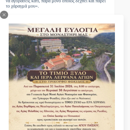
να αγοράσεις κάτι, παρά μόνο όποιος δεχθεί και πάρει
το χάραγμά μου».
Εύχομαι να ακούσετε την φωνή μου.
Πηγή άρθρου:
Blog Γέροντας Νεκτάριος Μουλατσιώτης
PREVIOUS
NEXT
Κάντε μια Δωρεά για να στηρίξετε την Μονή μας