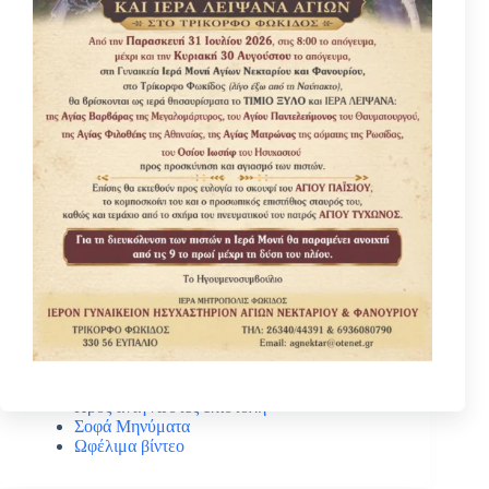
Κατηγοριες
Βίοι Αγίων
Γέροντας Νεκτάριος Μουλατσιώτης
Διάφορα ψυχωφελή κείμενα
Κάτι ενδιαφέρον
Νέα – Ανακοινώσεις
Πανηγύρεις Αγίων
Πρός αναγνώστες επιστολή
Σοφά Μηνύματα
Ωφέλιμα βίντεο