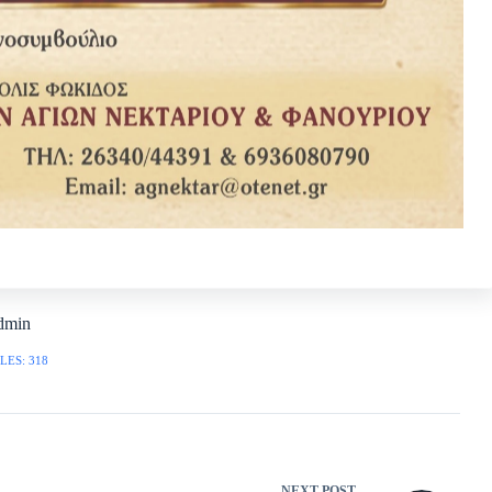
dmin
LES: 318
NEXT
POST