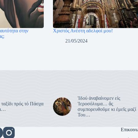
ταυτότητα στην
Χριστός Ανέστη αδελφοί μου!
ας;
21/05/2024
Ἰδού ἀναβαίνομεν εἰς
 ταξίδι πρός τό Πάσχα
Ἱεροσόλυμα… ἄς
ει…
συμπορευθοῦμε κι ἐμεῖς μαζί
Του…
Επικοιν