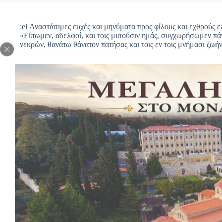
:el Αναστάσιμες ευχές και μηνύματα προς φίλους και εχθρούς 
«Είπωμεν, αδελφοί, και τοις μισούσιν ημάς, συγχωρήσωμεν πά
νεκρών, θανάτω θάνατον πατήσας και τοις εν τοις μνήμασι ζωή
Κατωτέρω δημοσιεύουμε ολιγόλεπτο βίντεο με στιγμιότυπα από
Τρικόρφου.
https://youtu.be/ueiggi5O9nc: