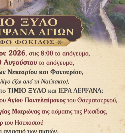
ktar
LES: 63
NEXT
POST
Πανήγυρις Ἁγίου Φανουρίου στίς 26 &
27Αὐγούστου 2018