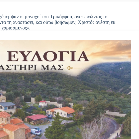
εξέπεμψαν οι μοναχοί του Τρικόρφου, αναφωνώντας το:
ντα τη αναστάσει, και ούτω βοήσωμεν, Χριστός ανέστη εκ
ν χαρισάμενος».
 την Ανάσταση και τον Εσπερινό της Αγάπης στο μοναστήρι του