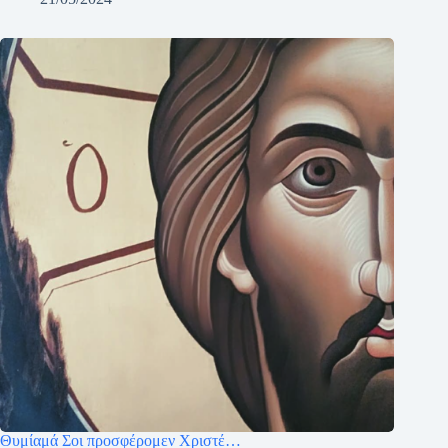
Θυμίαμά Σοι προσφέρομεν Χριστέ…