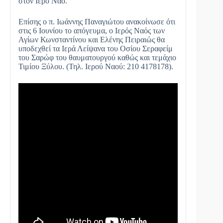
στον Ιερό Ναό.
Επίσης ο π. Ιωάννης Παναγιώτου ανακοίνωσε ότι
στις 6 Ιουνίου το απόγευμα, ο Ιερός Ναός των
Αγίων Κωνσταντίνου και Ελένης Πειραιώς θα
υποδεχθεί τα Ιερά Λείψανα του Οσίου Σεραφείμ
του Σαρώφ του θαυματουργού καθώς και τεμάχιο
Τιμίου Ξύλου. (Τηλ. Ιερού Ναού: 210 4178178).