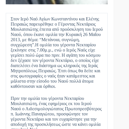
Στον Ιερό Ναό Αγίων Κωνσταντίνου και Ελένης
Πειραιώς παρευρέθηκε ο Γέροντας Νεκτάριος
Μουλατσιώτης έπειτα από προόσκληση του Ιερού
Ναού, όπου έκανε ομιλία την Κυριακή 26 Μαΐου
2013, με θέμα: “Μετάνοια, συγνώμη,
συγχώρεση”.Η ομιλία του γέροντα Νεκταρίου
ξεκίνησε στις 7.00μ.μ., ενώ ο Ιερός Ναός είχε
γεμίσει πολύ ώρα πιο πριν. Η αγάπη του κόσμου
δεν ξέχασε τον γέροντα Νεκτάριο, ο οποίος είχε
διατελέσει ένα διάστημα ως κληρικός της Ιεράς
Μητροπόλεως Πειραιώς. Έτσι όπως θα δείτε και
στις φωτογραφίες ο ναός ήταν κατάμεστος και
μάλιστα στην είσοδο του Ναού πολλά άτομα
καθόντουσαν και όρθιοι.
Πριν την ομιλία του γέροντα Νεκταρίου
Μουλατσιώτη, ένας εφημέριος εκ του Ιερού
Ναού ο Αιδεσιμολογιώτατος Πρωτοπρεσβύτερος
π. Ιωάννης Παναγιώτου, προσφώνησε τον
γέροντα Νεκτάριο και τον ευχαρίστησε για την
αποδοχή της προσκλήσεως ώστε να κάνει ομιλία