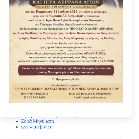
Κατηγοριες
Βίοι Αγίων
Γέροντας Νεκτάριος Μουλατσιώτης
Διάφορα ψυχωφελή κείμενα
Κάτι ενδιαφέρον
Νέα – Ανακοινώσεις
Πανηγύρεις Αγίων
Πρός αναγνώστες επιστολή
Σοφά Μηνύματα
Ωφέλιμα βίντεο