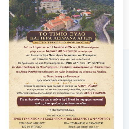
Αναζητηση
No
results
Σχετικά κείμενα