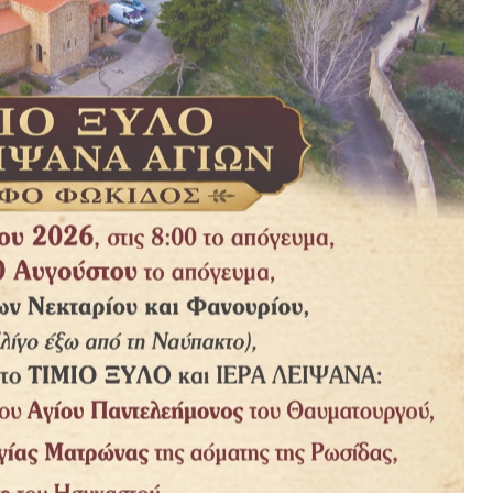
 για να ψωνίσει!
σε την Καινή Διαθήκη!Ο υπάλληλος πρόθυμος, την εξυπηρέτησε
ς ιερέας! Βλέποντας την γριούλα να αγοράζει την Καινή Διαθήκη
αθώς την θεώρησε αρκετά μεγάλη για να ξέρει να διαβάζει!
 την διαβάσεις;την ξαναρώτησε ο ιερέας!