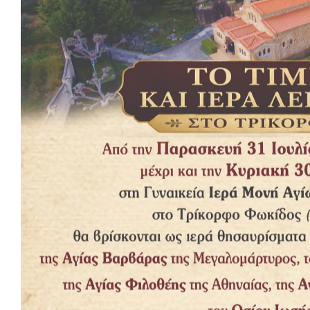
Κάποτε, σ’ ένα εκκλησιαστικό βιβλιοπωλείο μπήκε μια γριούλα
Κατευθύνθηκε προς τον υπάλληλο του βιβλιοπωλείου και ζήτη
αμέσως!
Στο κατάστημα εκείνη τη στιγμή έτυχε να βρίσκεται και κάποιο
αναρωτήθηκε αν την ήθελε για την ίδια ή για κάποιον άλλον, κ
Πήρε το θάρρος λοιπόν, και την ρώτησε:
-Γιαγιάκα, για σένα την θέλεις την Καινή Διαθήκη;
-Μάλιστα, πάτερ μου, απάντησε εκείνη!
-Αλήθεια; Ξέρεις να διαβάζεις;
-Όχι! Απάντησε η γριούλα, εντελώς φυσιολογικά!
-Και τότε τι θα την κάνεις την Καινή Διαθήκη αν δεν μπορείς να