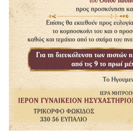
-Να παιδί μου, του απάντησε η γριούλα! Την κρατάω αγκαλιά, 
Διαθήκη και του λέω:
“Χριστέ μου δεν ξέρω να διαβάζω, αλλά ότι λες σε αυτό το βιβ
έδειξε την καρδιά της!
A
ARTIC