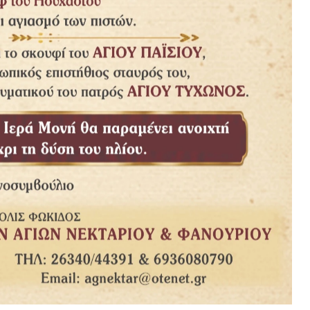
πάω μπροστά στην εικόνα του Χριστού, του δείχνω την Καινή
λίο, βάλτο εδώ μέσα” και με ένα ελαφρύ χτύπο του χεριού της,
dmin
LES: 318