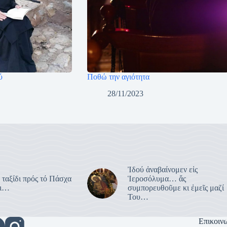
ύ
Ποθώ την αγιότητα
28/11/2023
Ἰδού ἀναβαίνομεν εἰς
 ταξίδι πρός τό Πάσχα
Ἱεροσόλυμα… ἄς
ει…
συμπορευθοῦμε κι ἐμεῖς μαζί
Του…
Επικοιν