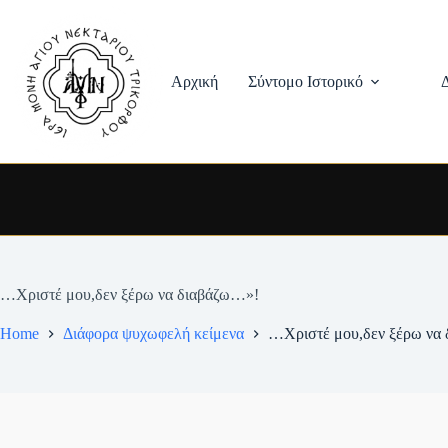
Skip
to
content
Αρχική
Σύντομο Ιστορικό
…Χριστέ μου,δεν ξέρω να διαβάζω…»!
Home
Διάφορα ψυχωφελή κείμενα
…Χριστέ μου,δεν ξέρω να