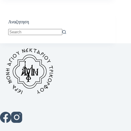
Αναζητηση
No
results