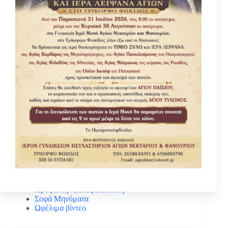
Κατηγοριες
Βίοι Αγίων
Γέροντας Νεκτάριος Μουλατσιώτης
Διάφορα ψυχωφελή κείμενα
Κάτι ενδιαφέρον
Νέα – Ανακοινώσεις
Πανηγύρεις Αγίων
Πρός αναγνώστες επιστολή
Σοφά Μηνύματα
Ωφέλιμα βίντεο