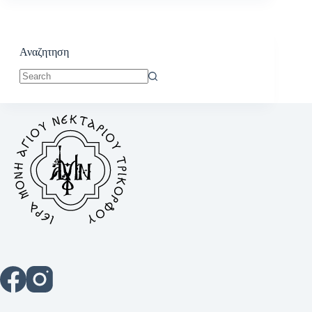
Αναζητηση
No
results