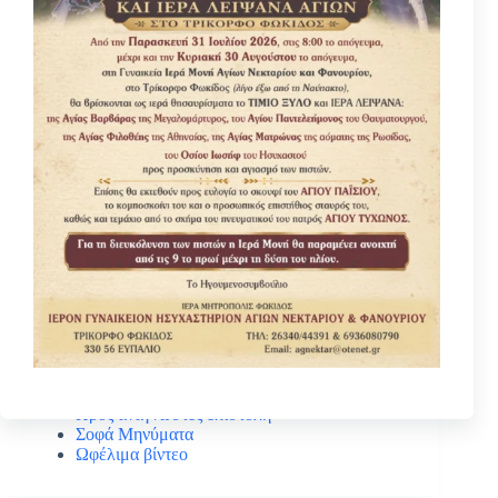
Κατηγοριες
Βίοι Αγίων
Γέροντας Νεκτάριος Μουλατσιώτης
Διάφορα ψυχωφελή κείμενα
Κάτι ενδιαφέρον
Νέα – Ανακοινώσεις
Πανηγύρεις Αγίων
Πρός αναγνώστες επιστολή
Σοφά Μηνύματα
Ωφέλιμα βίντεο