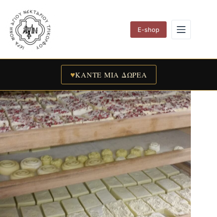
Skip
to
content
E-shop
♥
ΚΑΝΤΕ ΜΙΑ ΔΩΡΕΑ