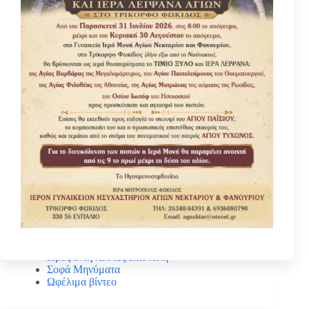
Κατηγοριες
Βίοι Αγίων
Γέροντας Νεκτάριος Μουλατσιώτης
Διάφορα ψυχωφελή κείμενα
Κάτι ενδιαφέρον
Νέα – Ανακοινώσεις
Πανηγύρεις Αγίων
Πρός αναγνώστες επιστολή
Σοφά Μηνύματα
Ωφέλιμα βίντεο