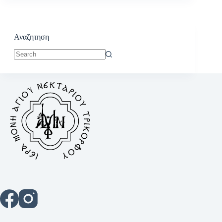
Αναζητηση
No
results