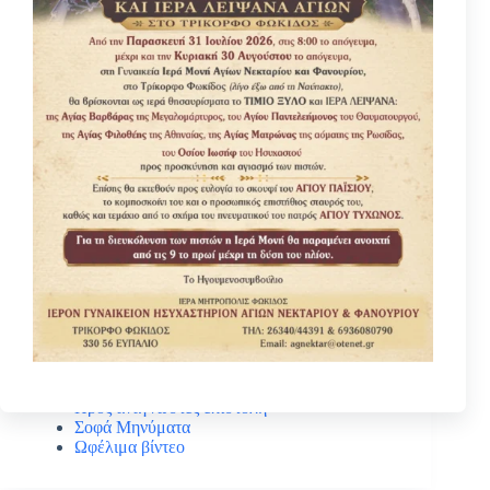
Κατηγοριες
Βίοι Αγίων
Γέροντας Νεκτάριος Μουλατσιώτης
Διάφορα ψυχωφελή κείμενα
Κάτι ενδιαφέρον
Νέα – Ανακοινώσεις
Πανηγύρεις Αγίων
Πρός αναγνώστες επιστολή
Σοφά Μηνύματα
Ωφέλιμα βίντεο