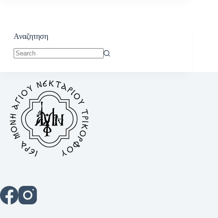
Αναζητηση
No
results