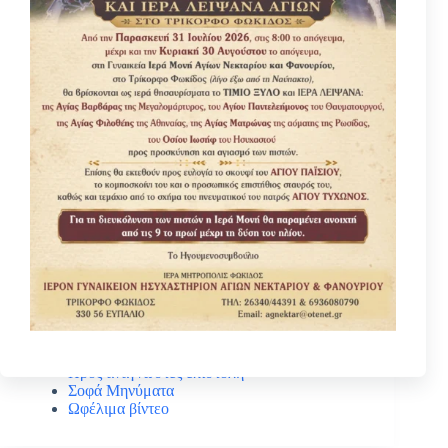
Κατηγοριες
Βίοι Αγίων
Γέροντας Νεκτάριος Μουλατσιώτης
Διάφορα ψυχωφελή κείμενα
Κάτι ενδιαφέρον
Νέα – Ανακοινώσεις
Πανηγύρεις Αγίων
Πρός αναγνώστες επιστολή
Σοφά Μηνύματα
Ωφέλιμα βίντεο