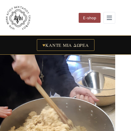
Skip
to
content
E-shop
♥
ΚΑΝΤΕ ΜΙΑ ΔΩΡΕΑ