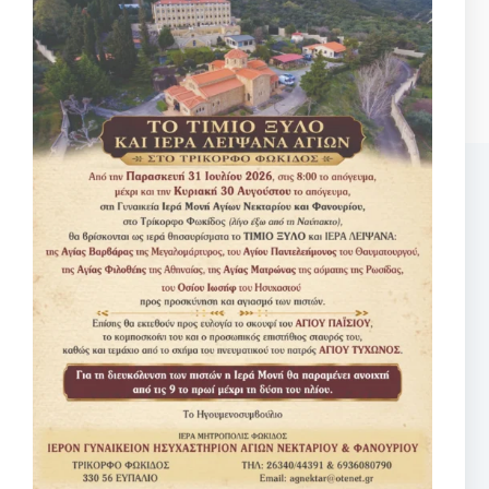
Αναζητηση
No
results
Σχετικά κείμενα