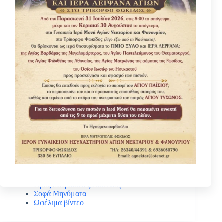
Κατηγοριες
Βίοι Αγίων
Γέροντας Νεκτάριος Μουλατσιώτης
Διάφορα ψυχωφελή κείμενα
Κάτι ενδιαφέρον
Νέα – Ανακοινώσεις
Πανηγύρεις Αγίων
Πρός αναγνώστες επιστολή
Σοφά Μηνύματα
Ωφέλιμα βίντεο