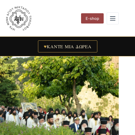
Skip
to
content
E-shop
♥
ΚΑΝΤΕ ΜΙΑ ΔΩΡΕΑ