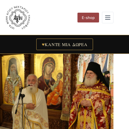
Skip
to
content
E-shop
♥
ΚΑΝΤΕ ΜΙΑ ΔΩΡΕΑ