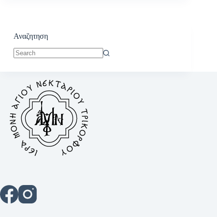
Αναζητηση
No
results