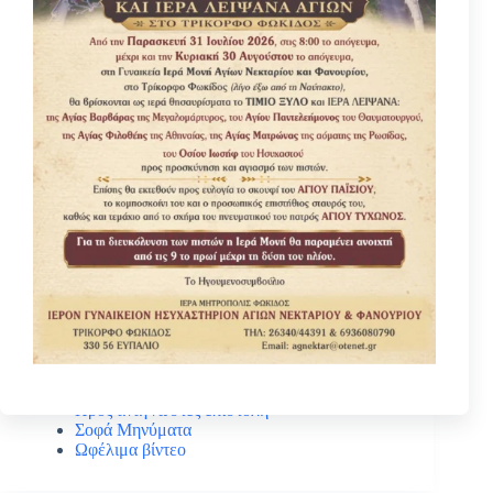
Κατηγοριες
Βίοι Αγίων
Γέροντας Νεκτάριος Μουλατσιώτης
Διάφορα ψυχωφελή κείμενα
Κάτι ενδιαφέρον
Νέα – Ανακοινώσεις
Πανηγύρεις Αγίων
Πρός αναγνώστες επιστολή
Σοφά Μηνύματα
Ωφέλιμα βίντεο