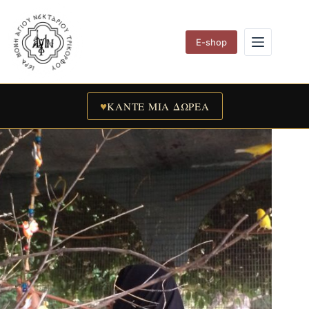
Skip
to
content
E-shop
♥
ΚΑΝΤΕ ΜΙΑ ΔΩΡΕΑ