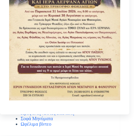
Κατηγοριες
Βίοι Αγίων
Γέροντας Νεκτάριος Μουλατσιώτης
Διάφορα ψυχωφελή κείμενα
Κάτι ενδιαφέρον
Νέα – Ανακοινώσεις
Πανηγύρεις Αγίων
Πρός αναγνώστες επιστολή
Σοφά Μηνύματα
Ωφέλιμα βίντεο