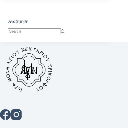
Αναζητηση
No
results