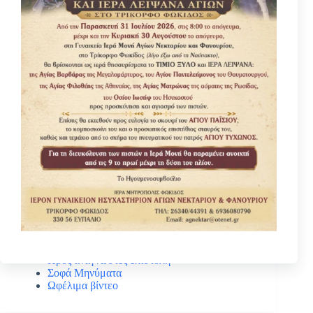
Κατηγοριες
Βίοι Αγίων
Γέροντας Νεκτάριος Μουλατσιώτης
Διάφορα ψυχωφελή κείμενα
Κάτι ενδιαφέρον
Νέα – Ανακοινώσεις
Πανηγύρεις Αγίων
Πρός αναγνώστες επιστολή
Σοφά Μηνύματα
Ωφέλιμα βίντεο