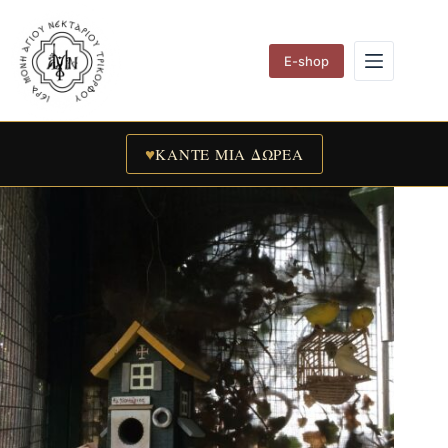
Skip
to
content
E-shop
♥
ΚΑΝΤΕ ΜΙΑ ΔΩΡΕΑ