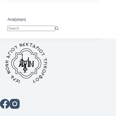
Αναζητηση
No
results