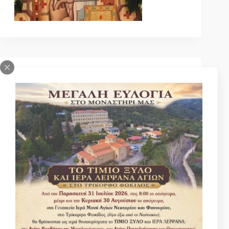
Κατηγοριες
Βίοι Αγίων
Γέροντας Νεκτάριος Μουλατσιώτης
Διάφορα ψυχωφελή κείμενα
Κάτι ενδιαφέρον
Νέα – Ανακοινώσεις
Πανηγύρεις Αγίων
Πρός αναγνώστες επιστολή
Σοφά Μηνύματα
Ωφέλιμα βίντεο
Αναζητηση