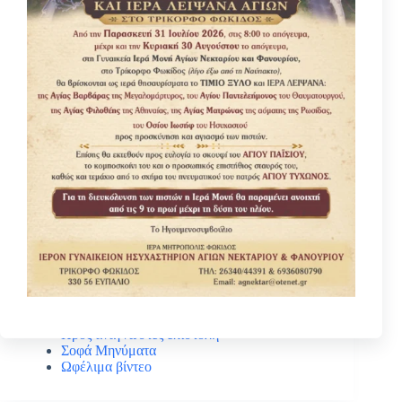
Κατηγοριες
Βίοι Αγίων
Γέροντας Νεκτάριος Μουλατσιώτης
Διάφορα ψυχωφελή κείμενα
Κάτι ενδιαφέρον
Νέα – Ανακοινώσεις
Πανηγύρεις Αγίων
Πρός αναγνώστες επιστολή
Σοφά Μηνύματα
Ωφέλιμα βίντεο