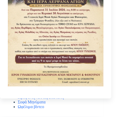
Κατηγοριες
Βίοι Αγίων
Γέροντας Νεκτάριος Μουλατσιώτης
Διάφορα ψυχωφελή κείμενα
Κάτι ενδιαφέρον
Νέα – Ανακοινώσεις
Πανηγύρεις Αγίων
Πρός αναγνώστες επιστολή
Σοφά Μηνύματα
Ωφέλιμα βίντεο