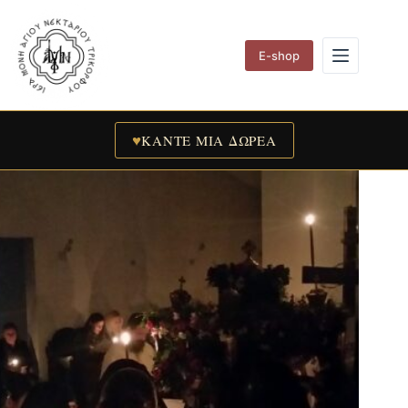
Skip
to
content
E-shop
♥
ΚΑΝΤΕ ΜΙΑ ΔΩΡΕΑ