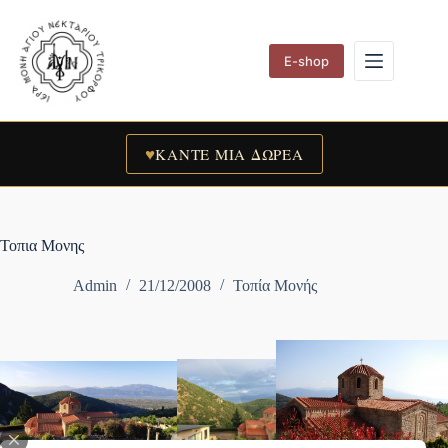
Skip
to
content
E-shop
♥
ΚΑΝΤΕ ΜΙΑ ΔΩΡΕΑ
Τοπια Μονης
Admin
21/12/2008
Τοπία Μονής