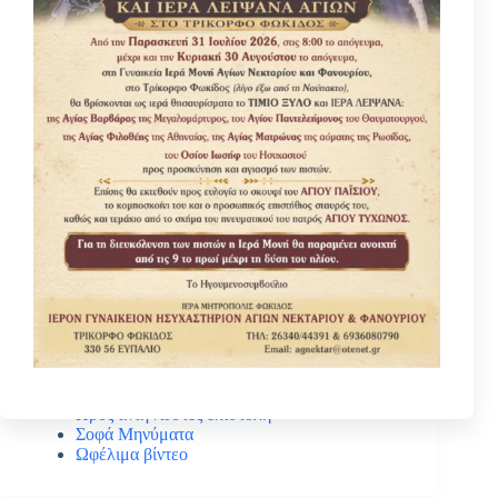
Κατηγοριες
Βίοι Αγίων
Γέροντας Νεκτάριος Μουλατσιώτης
Διάφορα ψυχωφελή κείμενα
Κάτι ενδιαφέρον
Νέα – Ανακοινώσεις
Πανηγύρεις Αγίων
Πρός αναγνώστες επιστολή
Σοφά Μηνύματα
Ωφέλιμα βίντεο