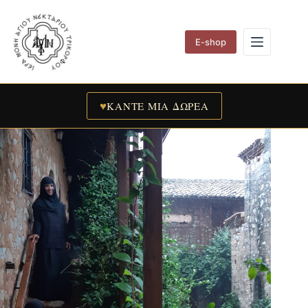
Skip
to
content
E-shop
♥
ΚΑΝΤΕ ΜΙΑ ΔΩΡΕΑ