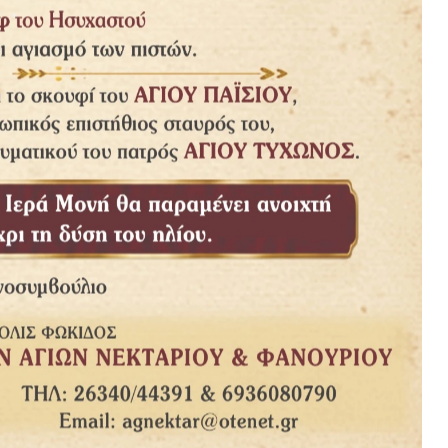
Doe
Clarck
Sherif
McLaren
Ἰδού ἀναβαίνομεν εἰς
 ταξίδι πρός τό Πάσχα
Ἱεροσόλυμα… ἄς
ει…
συμπορευθοῦμε κι ἐμεῖς μαζί
Του…