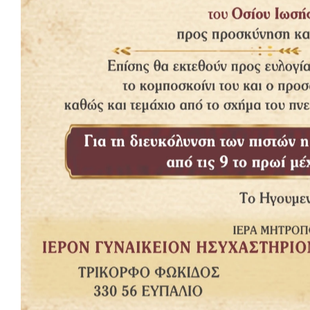
1
John
2
Michael
3
Monica
4
Alex
Δημοφιλή
Η οσία Μαρία η Αιγυπτία
Το νοητό
(βίντεο)
τελειών