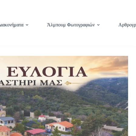
Διακονήματα
Άλμπουμ Φωτογραφιών
Αρθρογρ
♥
ΚΑΝΤΕ ΜΙΑ ΔΩΡΕΑ
d tempor incididunt ut labore et dolore magna aliqua. Rutrum quisque n
s nec feugiat in fermentum posuere urna nec.
Last Name
Profession
Entrepreneur
Web Designer