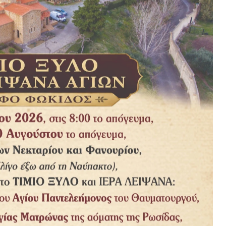
Author
en
Analytic
c turpis egestas sed. Id volutpat lacus laoreet non curabitur gravida ar
 Sit amet dictum sit amet justo donec.
Last Name
Doe
Clarck
Sherif
McLaren
tellus in hac habitasse. Varius sit amet mattis vulputate enim. Montes 
ida cum sociis natoque penatibus. Feugiat in ante metus dictum at tem
Last Name