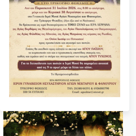
Διώξε τη λέπρα από πάνω σου. Μια από τις πιο γνωστές
παραβολές που διαβάζουμε στην Καινή Διαθήκη είναι η
θεραπεία των δέκα λεπρών. Αν μελετήσουμε προσεχτικά
το συγκεκριμένο χωρίο από το Ευαγγέλιο του Αποστόλου
Λουκά θα βρούμε πολλά ωφέλιμα διδάγματα…
Πανήγυρις Ἁγίου Ἰωάννου Μαξίμοβιτς τοῦ
Θαυματουργοῦ 1 & 2 Ἰουλίου 2020