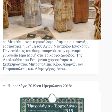
:el Με κάθε μοναστηριακή λαμπρότητα και κατάνυξη
εορτάστηκε η μνήμη του Αγίου Νεκταρίου Επισκόπου
Πενταπόλεως του θαυματουργού, στην ομώνυμη
γυναικεία Ιερά Μονή στο Τρίκορφο Δωρίδος. Της
Ακολουθίας του Εσπερινού χοροστάτησε ο
Σεβασμιώτατος Μητροπολίτης Ιλίου, Αχαρνών και
Πετρουπόλεως κ.κ. Αθηναγόρας, όπου…
:el Ημερολόγιο 2019:en Ημερολόγιο 2018: