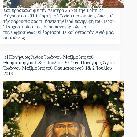
Σᾶς προσκαλοῦμε τήν Δευτέρα 26 καί τήν Τρίτη 27
Αὐγούστου 2019, ἑορτή τοῦ Ἁγίου Φανουρίου, ὅπως μέ
τήν παρουσία σας τιμήσετε τήν ἱερά πανήγυρη τοῦ Ἱεροῦ
Ἡσυχαστηρίου μας, ὅπου πανηγυρικῶς καί
πανευφροσύνως θά ἑορτάσουμε καί φέτος τόν Ἅγιό μας,
συμφώνως…
:el Πανήγυρις Ἁγίου Ἰωάννου Μαξίμοβιτς τοῦ
Θαυματουργοῦ 1 & 2 Ἰουλίου 2019:en Πανήγυρις Ἁγίου
Ἰωάννου Μαξίμοβιτς τοῦ Θαυματουργοῦ 1& 2 Ἰουλίου
2019: