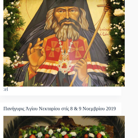
:el
Πανήγυρις Ἁγίου Νεκταρίου στίς 8 & 9 Νοεμβρίου 2019