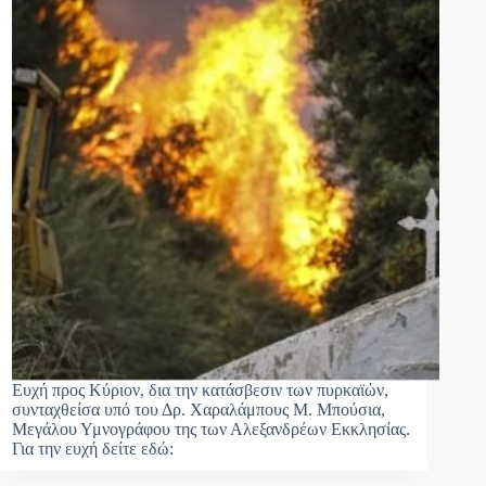
Ευχή προς Κύριον, δια την κατάσβεσιν των πυρκαϊών,
συνταχθείσα υπό του Δρ. Χαραλάμπους Μ. Μπούσια,
Μεγάλου Υμνογράφου της των Αλεξανδρέων Εκκλησίας.
Για την ευχή δείτε εδώ: