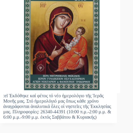
:el Ἐκδόθηκε καί φέτος τό νέο ἡμερολόγιο τῆς Ἱερᾶς
Μονῆς μας. Στό ἡμερολόγιό μας ὅπως κάθε χρόνο
ἀναγράφονται ἀναλυτικά ὅλες οἱ νηστεῖες τῆς Ἐκκλησίας
μας. Πληροφορίες: 26340-44391 (10:00 π.μ.-2:00 μ.μ. &
6:00 μ.μ.-9:00 μ.μ. ἐκτός Σαββάτου & Κυριακής)