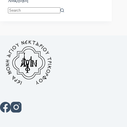
Αναζητηση
No
results