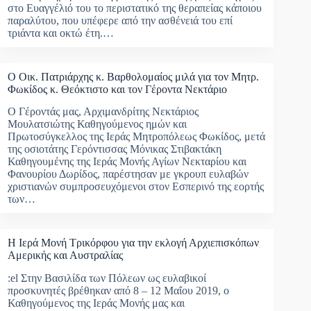
στο Ευαγγέλιό του το περιστατικό της θεραπείας κάποιου
παραλύτου, που υπέφερε από την ασθένειά του επί
τριάντα και οκτώ έτη.…
Ο Οικ. Πατριάρχης κ. Βαρθολομαίος μιλά για τον Μητρ.
Φωκίδος κ. Θεόκτιστο και τον Γέροντα Νεκτάριο
Ο Γέροντάς μας, Αρχιμανδρίτης Νεκτάριος
Μουλατσιώτης Καθηγούμενος ημών και
Πρωτοσύγκελλος της Ιεράς Μητροπόλεως Φωκίδος, μετά
της οσιοτάτης Γερόντισσας Μόνικας Στιβακτάκη
Καθηγουμένης της Ιεράς Μονής Αγίων Νεκταρίου και
Φανουρίου Δωρίδος, παρέστησαν με γκρουπ ευλαβών
χριστιανών συμπροσευχόμενοι στον Εσπερινό της εορτής
των…
Η Ιερά Μονή Τρικόρφου για την εκλογή Αρχιεπισκόπων
Αμερικής και Αυστραλίας
:el Στην Βασιλίδα των Πόλεων ως ευλαβικοί
προσκυνητές βρέθηκαν από 8 – 12 Μαΐου 2019, ο
Καθηγούμενος της Ιεράς Μονής μας και