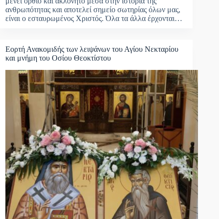
μένει όρθιο και ακλόνητο μέσα στην ιστορία της
ανθρωπότητας και αποτελεί σημείο σωτηρίας όλων μας,
είναι ο εσταυρωμένος Χριστός. Όλα τα άλλα έρχονται…
Εορτή Ανακομιδής των λειψάνων του Αγίου Νεκταρίου
και μνήμη του Οσίου Θεοκτίστου