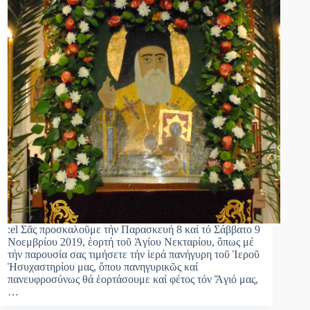
:el Σᾶς προσκαλοῦμε τήν Παρασκευή 8 καί τό Σάββατο 9
Νοεμβρίου 2019, ἑορτή τοῦ Ἁγίου Νεκταρίου, ὅπως μέ
τήν παρουσία σας τιμήσετε τήν ἱερά πανήγυρη τοῦ Ἱεροῦ
Ἡσυχαστηρίου μας, ὅπου πανηγυρικῶς καί
πανευφροσύνως θά ἑορτάσουμε καί φέτος τόν Ἅγιό μας,
…