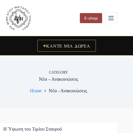
Skip
to
content
E-shop
♥
ΚΑΝΤΕ ΜΙΑ ΔΩΡΕΑ
CATEGORY
Νέα – Ανακοινώσεις
Home
Νέα - Ανακοινώσεις
Η Ύψωση του Τιμίου Σταυρού