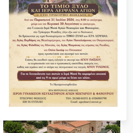
ΛΕΙΨΑΝΑ ΑΓΙΟΥ ΙΩΑΝΝΗ ΜΑΞΙΜΟΒΙΤΣ ΤΟΥ
ΘΑΥΜΑΤΟΥΡΓΟΥ ΣΤΗΝ ΠΕΥΚΗ. Απότμημα ιερού
λειψάνου & προσωπικά αντικείμενα του θαυματουργού
Αγίου Ιωάννη Μαξίμοβιτς αρχιεπισκόπου Σαγκάης και
Σαν Φρανσίσκο και τεμάχιο ιερού λειψάνου του Αγίου
Λουκά του Ιατρού θα βρίσκονται στον Ιερό Ναό Αγίων
Αποστόλων…
Πρόγραμμα Ακολουθιών Μεγάλης Εβδομάδας