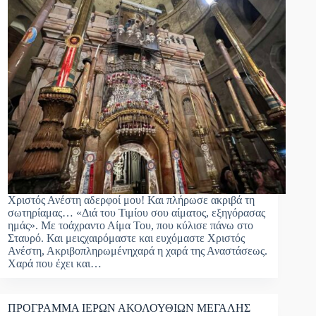
Χριστός Ανέστη αδερφοί μου! Και πλήρωσε ακριβά τη
σωτηρίαμας… «Διά του Τιμίου σου αίματος, εξηγόρασας
ημάς». Με τοάχραντο Αίμα Του, που κύλισε πάνω στο
Σταυρό. Και μειςχαιρόμαστε και ευχόμαστε Χριστός
Ανέστη, Ακριβοπληρωμένηχαρά η χαρά της Αναστάσεως.
Χαρά που έχει και…
ΠΡΟΓΡΑΜΜΑ ΙΕΡΩΝ ΑΚΟΛΟΥΘΙΩΝ ΜΕΓΑΛΗΣ