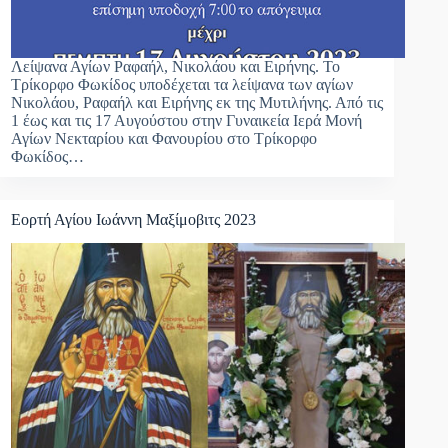
Λείψανα Αγίων Ραφαήλ, Νικολάου και Ειρήνης. Το
Τρίκορφο Φωκίδος υποδέχεται τα λείψανα των αγίων
Νικολάου, Ραφαήλ και Ειρήνης εκ της Μυτιλήνης. Από τις
1 έως και τις 17 Αυγούστου στην Γυναικεία Ιερά Μονή
Αγίων Νεκταρίου και Φανουρίου στο Τρίκορφο
Φωκίδος…
Εορτή Αγίου Ιωάννη Μαξίμοβιτς 2023