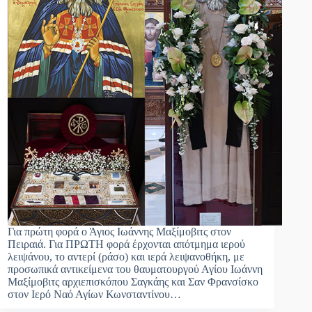
Για πρώτη φορά ο Άγιος Ιωάννης Μαξίμοβιτς στον
Πειραιά. Για ΠΡΩΤΗ φορά έρχονται απότμημα ιερού
λειψάνου, το αντερί (ράσο) και ιερά λειψανοθήκη, με
προσωπικά αντικείμενα του θαυματουργού Αγίου Ιωάννη
Μαξίμοβιτς αρχιεπισκόπου Σαγκάης και Σαν Φρανσίσκο
στον Ιερό Ναό Αγίων Κωνσταντίνου…