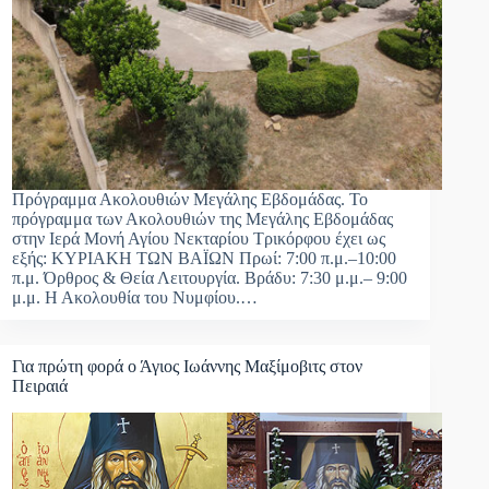
Πρόγραμμα Ακολουθιών Μεγάλης Εβδομάδας. Το
πρόγραμμα των Ακολουθιών της Μεγάλης Εβδομάδας
στην Ιερά Μονή Αγίου Νεκταρίου Τρικόρφου έχει ως
εξής: ΚΥΡΙΑΚΗ ΤΩΝ ΒΑΪΩΝ Πρωί: 7:00 π.μ.–10:00
π.μ. Όρθρος & Θεία Λειτουργία. Βράδυ: 7:30 μ.μ.– 9:00
μ.μ. Η Ακολουθία του Νυμφίου.…
Για πρώτη φορά ο Άγιος Ιωάννης Μαξίμοβιτς στον
Πειραιά