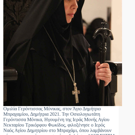
Ομιλία Γερόντισσας Μόνικας, στον Άγιο Δημήτριο
Μπραχαμίου, Δημήτρια 2021. Την Οσιολογιωτάτη
Γερόντισσα Μόνικα, Ηγουμένη της Ιεράς Μονής Αγίου
Νεκταρίου Τρικόρφου Φωκίδος, φιλοξένησε ο Ιερός
Ναός Αγίου Δημητρίου στο Μπραχάμι, όπου λαμβάνουν