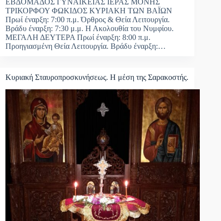
ΕΒΔΟΜΑΔΟΣ ΓΥΝΑΙΚΕΙΑΣ ΙΕΡΑΣ ΜΟΝΗΣ
ΤΡΙΚΟΡΦΟΥ ΦΩΚΙΔΟΣ ΚΥΡΙΑΚΗ ΤΩΝ ΒΑΪΩΝ
Πρωί έναρξη: 7:00 π.μ. Όρθρος & Θεία Λειτουργία.
Βράδυ έναρξη: 7:30 μ.μ. Η Ακολουθία του Νυμφίου.
ΜΕΓΑΛΗ ΔΕΥΤΕΡΑ Πρωί έναρξη: 8:00 π.μ.
Προηγιασμένη Θεία Λειτουργία. Βράδυ έναρξη:…
Κυριακή Σταυροπροσκυνήσεως. Η μέση της Σαρακοστής.