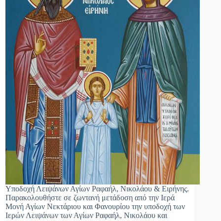
Υποδοχή Λειψάνων Αγίων Ραφαήλ, Νικολάου & Ειρήνης.
Παρακολουθήστε σε ζωντανή μετάδοση από την Ιερά
Μονή Αγίων Νεκτάριου και Φανουρίου την υποδοχή των
Ιερών Λειψάνων των Αγίων Ραφαήλ, Νικολάου και