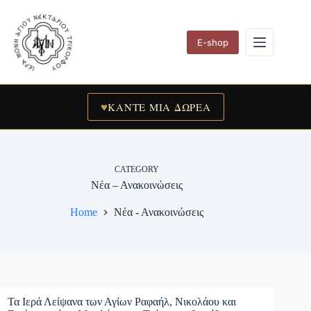
Skip
to
content
E-shop
♥
ΚΑΝΤΕ ΜΙΑ ΔΩΡΕΑ
CATEGORY
Νέα – Ανακοινώσεις
Home
Νέα - Ανακοινώσεις
Τα Ιερά Λείψανα των Αγίων Ραφαήλ, Νικολάου και