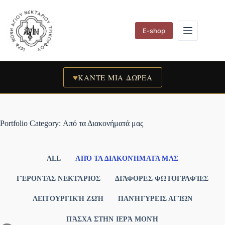
Skip
to
content
E-shop
♥
ΚΑΝΤΕ ΜΙΑ ΔΩΡΕΑ
Portfolio Category: Από τα Διακονήματά μας
ALL
ΑΠΌ ΤΑ ΔΙΑΚΟΝΉΜΑΤΆ ΜΑΣ
ΓΈΡΟΝΤΑΣ ΝΕΚΤΆΡΙΟΣ
ΔΙΆΦΟΡΕΣ ΦΩΤΟΓΡΑΦΊΕΣ
ΛΕΙΤΟΥΡΓΙΚΉ ΖΩΉ
ΠΑΝΉΓΥΡΕΙΣ ΑΓΊΩΝ
ΠΆΣΧΑ ΣΤΗΝ ΙΕΡΆ ΜΟΝΉ