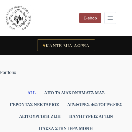
Skip
to
content
E-shop
♥
ΚΑΝΤΕ ΜΙΑ ΔΩΡΕΑ
Portfolio
ALL
ΑΠΌ ΤΑ ΔΙΑΚΟΝΉΜΑΤΆ ΜΑΣ
ΓΈΡΟΝΤΑΣ ΝΕΚΤΆΡΙΟΣ
ΔΙΆΦΟΡΕΣ ΦΩΤΟΓΡΑΦΊΕΣ
ΛΕΙΤΟΥΡΓΙΚΉ ΖΩΉ
ΠΑΝΉΓΥΡΕΙΣ ΑΓΊΩΝ
ΠΆΣΧΑ ΣΤΗΝ ΙΕΡΆ ΜΟΝΉ